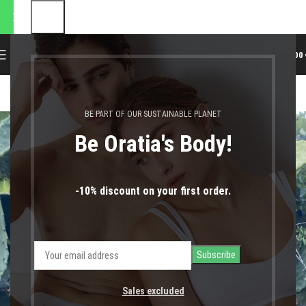
οστολές θα πραγματοποιηθο
0
MENU
0,00
BLOG GR
Πού να Πάω Διακοπές το Καλοκαίρι;
BE PART OF OUR SUSTAINABLE PLANET
Be Oratia's Body!
-10% discount on your first order.
Sales excluded