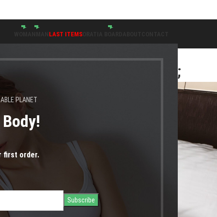
ύν 24.08.2026" |
WOMAN
MAN
LAST ITEMS
ORATIA BOARD
ABOUT
CONTACT
OG GR
υτική δυσλειτουργία φυσικά;
NABLE PLANET
s Body!
 first order.