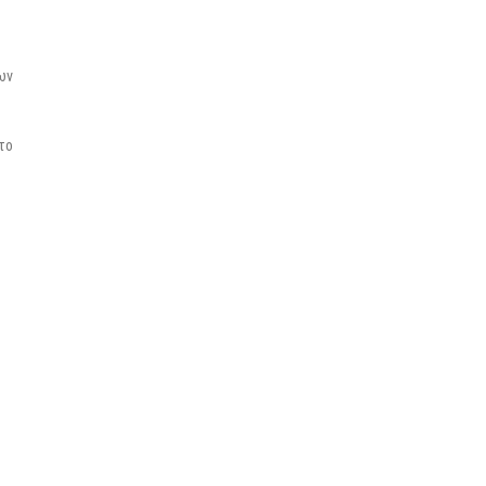
ων
το