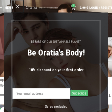
0
MENU
0,00
€
LOGIN / REGIST
άνεση και θηλυκότητα
BE PART OF OUR SUSTAINABLE PLANET
Be Oratia's Body!
-10% discount on your first order.
Αρχική σελίδα
Shop
Προϊόντα με ετικέτα “άνεση και θηλυκότητα”
Προβάλλονται όλα - 3 αποτελέσματα
Show sidebar
Sales excluded
-47%
-47%