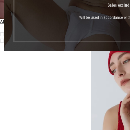
Sales exclud
Will be used in accordance wit
ΔΙΑΘΕΣΙΜΌΤΗΤΑ
Αρχική σελίδα
Shop
Πρ
On sale
In stock
-41%