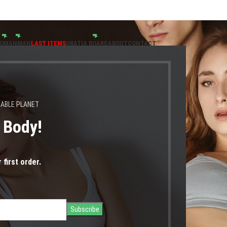
ούν 24.08.2026" |
OMAN
MAN
LAST ITEMS
ORATIA BOARD
ABOUT
CONTACT
NABLE PLANET
s Body!
άνετη
 first order.