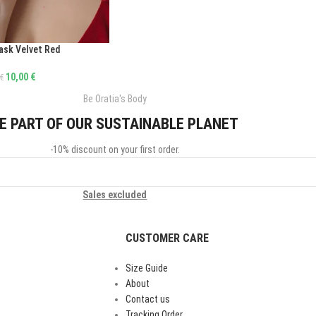
ask Velvet Red
10,00
€
€
Be Oratia's Body
E PART OF OUR SUSTAINABLE PLANET
-10% discount on your first order.
Sales excluded
CUSTOMER CARE
Size Guide
About
Contact us
Tracking Order