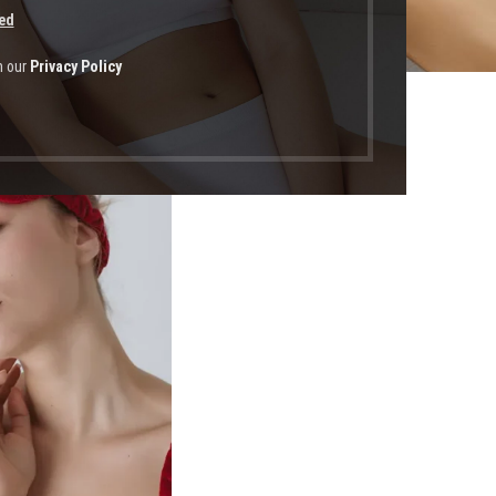
ed
h our
Privacy Policy
οϊόντα με ετικέτα “άνετη”