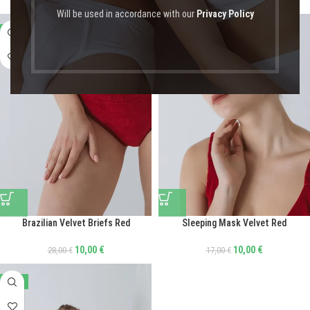
Will be used in accordance with our
Privacy Policy
-64%
-41%
Brazilian Velvet Briefs Red
Sleeping Mask Velvet Red
10,00
€
10,00
€
28,00
€
17,00
€
-67%