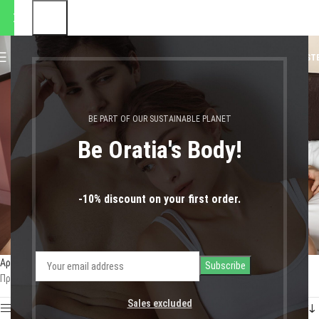
 αποστολές θα πραγματοποιη
0
MENU
0,00
€
LOGIN / REGIST
αγιου βαλεντινου
BE PART OF OUR SUSTAINABLE PLANET
Be Oratia's Body!
-10% discount on your first order.
Αρχική σελίδα
Shop
Προϊόντα με ετικέτα “αγιου βαλεντινου”
Προβάλλονται όλα - 3 αποτελέσματα
Sales excluded
Show sidebar