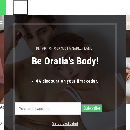
οστολές θα πραγματοποιηθού
0
MENU
0,00
€
LOGIN / REGIST
ανοιχτό
BE PART OF OUR SUSTAINABLE PLANET
Be Oratia's Body!
-10% discount on your first order.
Αρχική σελίδα
Shop
Προϊόντα με ετικέτα “ανοιχτό”
Sales excluded
Δεν βρέθηκε κανένα προϊόν που να ταιριάζει με την επιλογή σας.