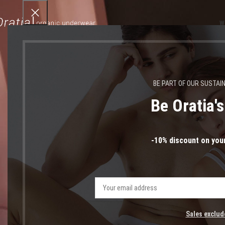
W
BE PART OF OUR SUSTAI
Be Oratia'
βαμβακ
-10% discount on your
Sales exclud