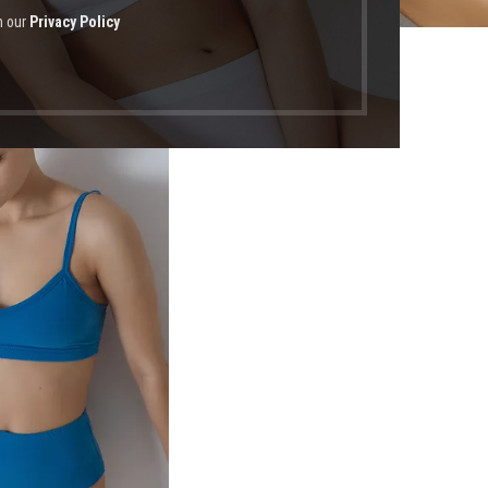
h our
Privacy Policy
οϊόντα με ετικέτα “βαμβακερό ψηλόμεσο σλιπ”