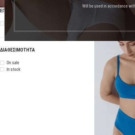
Will be used in accordance wit
ΕΠΙΛΟΓΉ ΜΕΓΈΘΟΥΣ
Αρχική σελίδα
Shop
Πρ
XS/S
-50%
ΔΙΑΘΕΣΙΜΌΤΗΤΑ
On sale
In stock