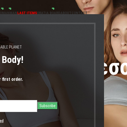
OMAN
MAN
LAST ITEMS
ORATIA BOARD
ABOUT
CONTACT
NABLE PLANET
s Body!
ερό ψηλόμεσο
 first order.
ed