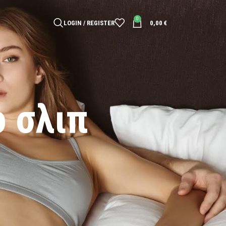
0
LOGIN / REGISTER
0,00
€
 σλιπ