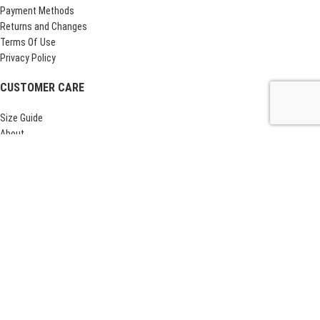
Payment Methods
Returns and Changes
Terms Of Use
Privacy Policy
CUSTOMER CARE
Size Guide
About
Contact us
Tracking Order
Follow:
Τρίτη - Πέμπτη - Σάββατο: 10:30 - 13:30
και Κατόπιν Ραντεβού
OratiaShop
theme
2025.