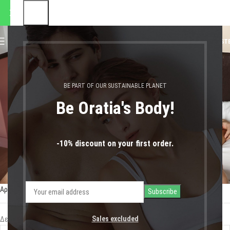
αποστολές θα πραγματοποιηθ
0
MENU
0,00
€
LOGIN / REGIST
βελούδινα εσώρουχα
BE PART OF OUR SUSTAINABLE PLANET
Be Oratia's Body!
-10% discount on your first order.
Αρχική σελίδα
Shop
Προϊόντα με ετικέτα “βελούδινα εσώρουχα”
Sales excluded
Δεν βρέθηκε κανένα προϊόν που να ταιριάζει με την επιλογή σας.