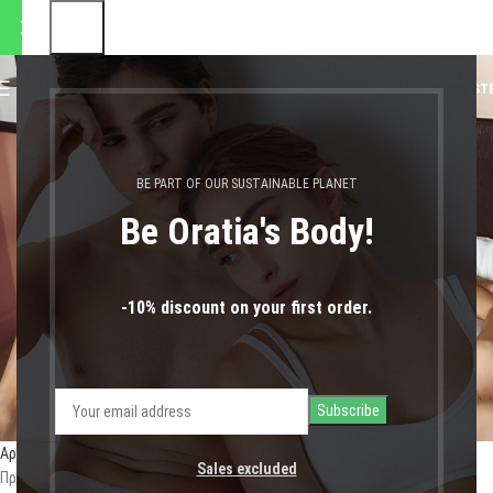
αποστολές θα πραγματοποιη
0
MENU
0,00
€
LOGIN / REGIST
γυναικεια εσωρουχα μεγαλα
BE PART OF OUR SUSTAINABLE PLANET
μεγεθη
Be Oratia's Body!
-10% discount on your first order.
Αρχική σελίδα
Shop
Sales excluded
Προϊόντα με ετικέτα “γυναικεια εσωρουχα μεγαλα μεγεθη”