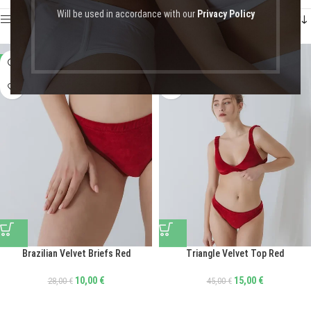
Will be used in accordance with our
Privacy Policy
Show sidebar
-64%
-67%
Brazilian Velvet Briefs Red
Triangle Velvet Top Red
10,00
€
15,00
€
28,00
€
45,00
€