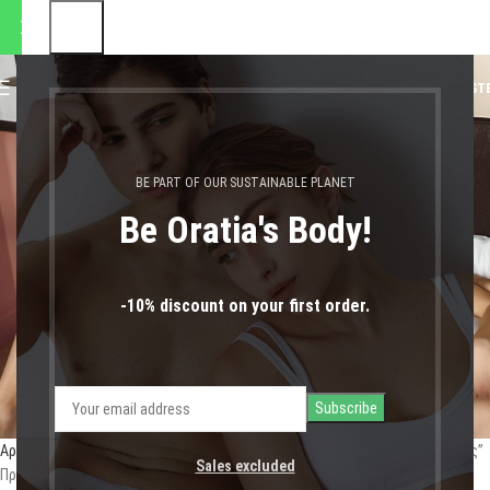
 αποστολές θα πραγματοποιη
0
MENU
0,00
€
LOGIN / REGIST
γυναικεια εσωρουχα
BE PART OF OUR SUSTAINABLE PLANET
πολυτελειας
Be Oratia's Body!
-10% discount on your first order.
Αρχική σελίδα
Shop
Προϊόντα με ετικέτα “γυναικεια εσωρουχα πολυτελειας”
Sales excluded
Προβάλλονται όλα - 2 αποτελέσματα