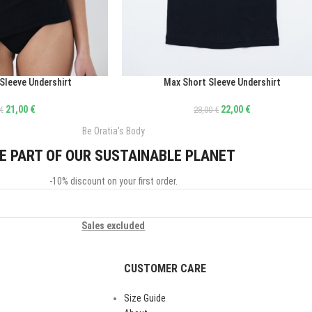
 Sleeve Undershirt
Max Short Sleeve Undershirt
ΕΠΙΛΟΓΉ
21,00
€
22,00
€
€
28,00
€
Be Oratia's Body
E PART OF OUR SUSTAINABLE PLANET
-10% discount on your first order.
Sales excluded
CUSTOMER CARE
Size Guide