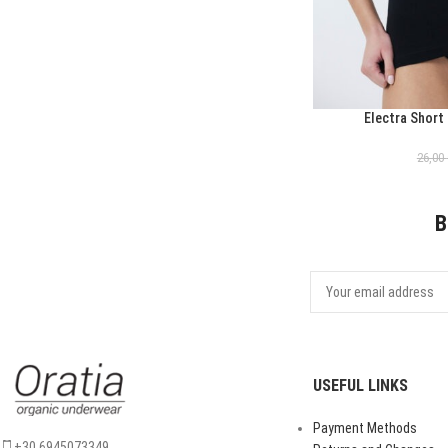
Electra Short
ΕΠΙΛΟΓΉ
26,00
B
USEFUL LINKS
Payment Methods
+30 6945073349