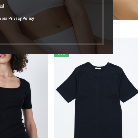
ed
h our
Privacy Policy
οϊόντα με ετικέτα “ζεστό κοντομάνικο”
-21%
NEW