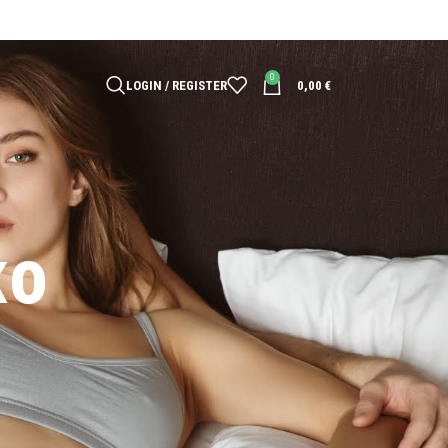
0
LOGIN / REGISTER
0,00
€
κο