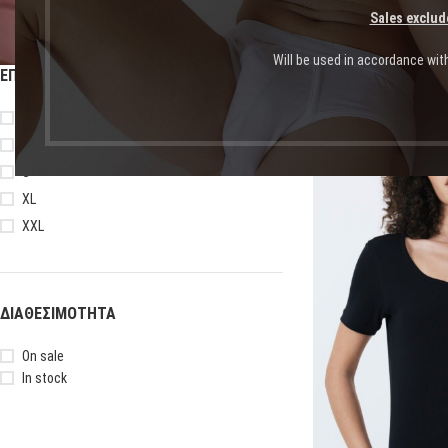
Sales exclud
Will be used in accordance wit
ΕΠΙΛΟΓΉ ΜΕΓΈΘΟΥΣ
Αρχική σελίδα
Shop
Πρ
L
M
-19%
S
XL
XXL
ΔΙΑΘΕΣΙΜΌΤΗΤΑ
On sale
In stock