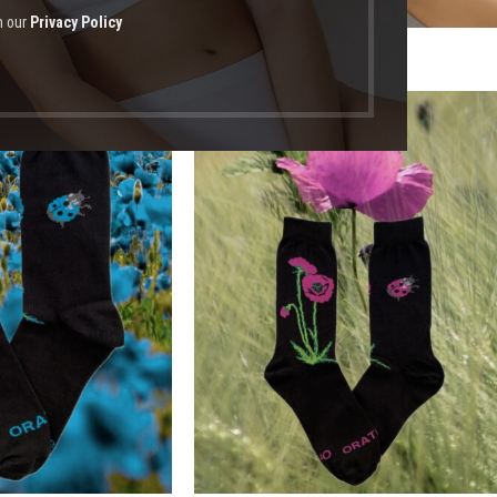
h our
Privacy Policy
οϊόντα με ετικέτα “κάλτσες χωρίς οσμές”
-20%