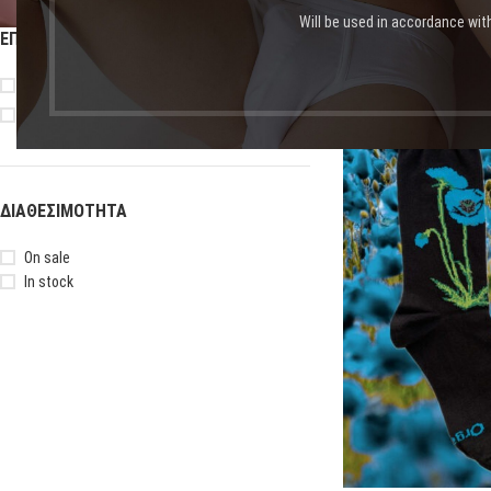
Will be used in accordance wit
ΕΠΙΛΟΓΉ ΜΕΓΈΘΟΥΣ
Αρχική σελίδα
Shop
Πρ
37-41
42-46
-20%
ΔΙΑΘΕΣΙΜΌΤΗΤΑ
On sale
In stock