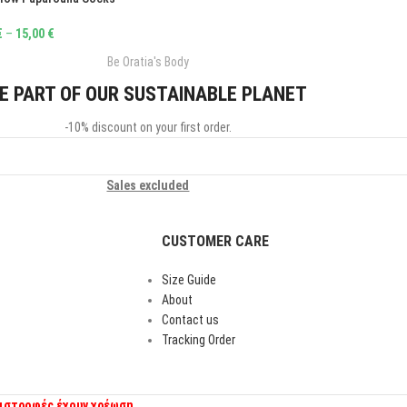
€
–
15,00
€
Be Oratia's Body
E PART OF OUR SUSTAINABLE PLANET
-10% discount on your first order.
Sales excluded
CUSTOMER CARE
Size Guide
About
Contact us
Tracking Order
πιστροφές έχουν χρέωση