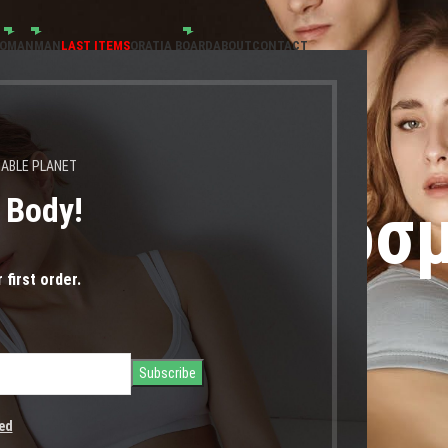
OMAN
MAN
LAST ITEMS
ORATIA BOARD
ABOUT
CONTACT
NABLE PLANET
s Body!
σες χωρίς οσ
 first order.
ed