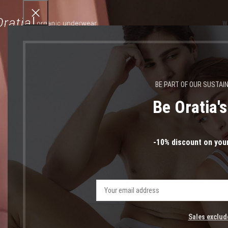
W
BE PART OF OUR SUSTAI
Be Oratia'
κάλτ
-10% discount on your
Sales exclud