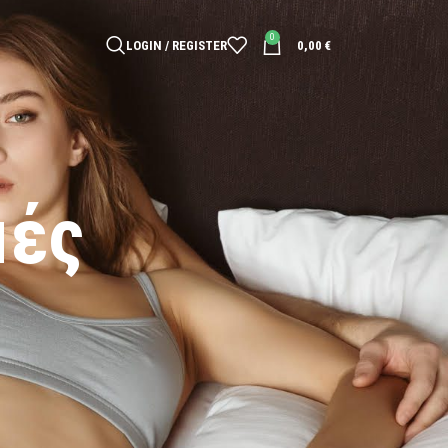
0
LOGIN / REGISTER
0,00
€
μές