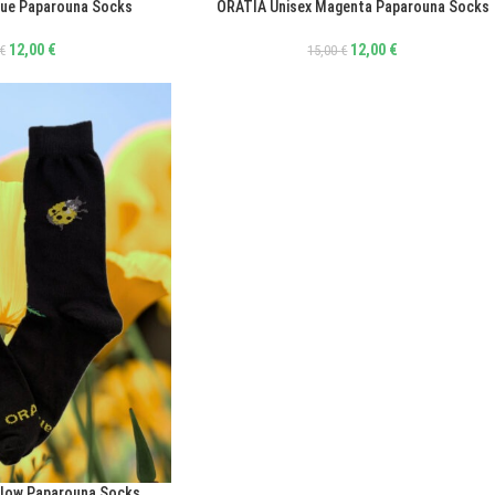
lue Paparouna Socks
ORATIA Unisex Magenta Paparouna Socks
ΕΠΙΛΟΓΉ
12,00
€
12,00
€
€
15,00
€
llow Paparouna Socks