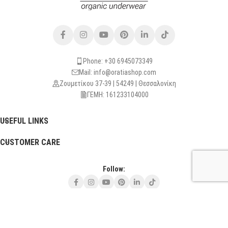
Phone: +30 6945073349
Mail: info@oratiashop.com
Ζουμετίκου 37-39 | 54249 | Θεσσαλονίκη
ΓΕΜΗ: 161233104000
USEFUL LINKS
CUSTOMER CARE
Follow:
Τρίτη - Πέμπτη - Σάββατο: 10:30 - 13:30
και Κατόπιν Ραντεβού