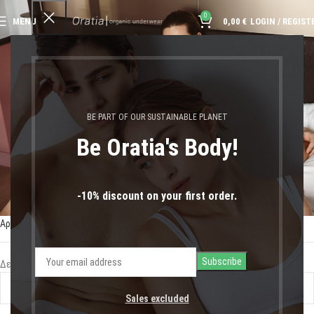
0
MENU
0,00
€
LOGIN / REGIST
κοντές μαύρες κάλτσες
BE PART OF OUR SUSTAINABLE PLANET
Be Oratia's Body!
-10% discount on your first order.
Αρχική σελίδα
Shop
Προϊόντα με ετικέτα “κοντές μαύρες κάλτσες”
Δεν βρέθηκε κανένα προϊόν που να ταιριάζει με την επιλογή σας.
Sales excluded