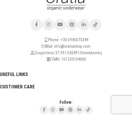
Phone: +30 6945073349
Mail: info@oratiashop.com
Ζουμετίκου 37-39 | 54249 | Θεσσαλονίκη
ΓΕΜΗ: 161233104000
USEFUL LINKS
CUSTOMER CARE
Follow:
Τρίτη - Πέμπτη - Σάββατο: 10:30 - 13:30
και Κατόπιν Ραντεβού