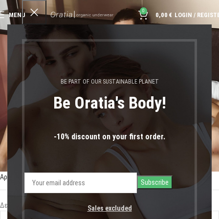
0
MENU
0,00
€
LOGIN / REGIST
μαγιό με αντηλιακή
προστασία
BE PART OF OUR SUSTAINABLE PLANET
Be Oratia's Body!
-10% discount on your first order.
Αρχική σελίδα
Shop
Προϊόντα με ετικέτα “μαγιό με αντηλιακή προστασία”
Δεν βρέθηκε κανένα προϊόν που να ταιριάζει με την επιλογή σας.
Sales excluded