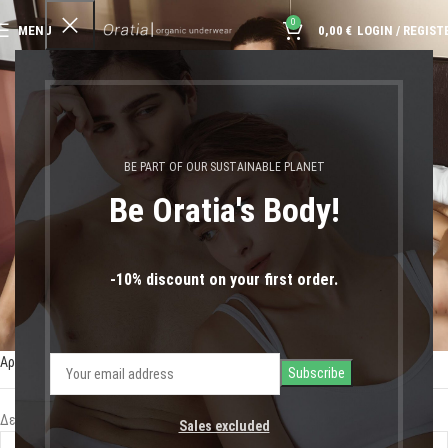
0
MENU
0,00
€
LOGIN / REGIST
μαγιό με αντιανεμικές
ιδιότητες
BE PART OF OUR SUSTAINABLE PLANET
Be Oratia's Body!
-10% discount on your first order.
Αρχική σελίδα
Shop
Προϊόντα με ετικέτα “μαγιό με αντιανεμικές ιδιότητες”
Δεν βρέθηκε κανένα προϊόν που να ταιριάζει με την επιλογή σας.
Sales excluded