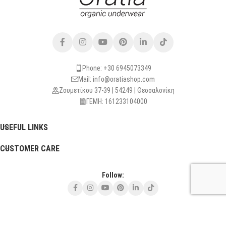
Phone: +30 6945073349
Mail: info@oratiashop.com
Ζουμετίκου 37-39 | 54249 | Θεσσαλονίκη
ΓΕΜΗ: 161233104000
USEFUL LINKS
CUSTOMER CARE
Follow:
Τρίτη - Πέμπτη - Σάββατο: 10:30 - 13:30
και Κατόπιν Ραντεβού