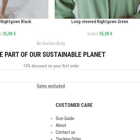
 Nightgown Black
Long-sleeved Nightgown Green
ΕΠΙΛΟΓΉ
35,00
€
35,00
€
€
79,00
€
Be Oratia's Body
E PART OF OUR SUSTAINABLE PLANET
-10% discount on your first order.
Sales excluded
CUSTOMER CARE
Size Guide
About
Contact us
Tracking Order