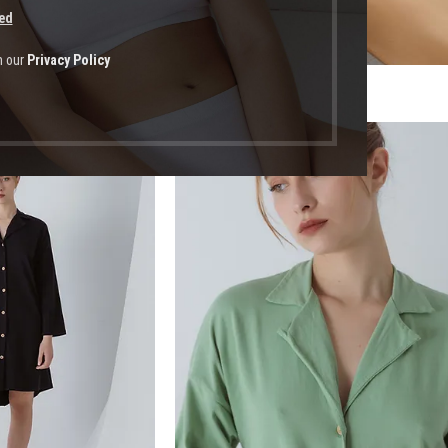
ed
h our
Privacy Policy
οϊόντα με ετικέτα “μανίκια μέχρι τον καρπό”
-56%