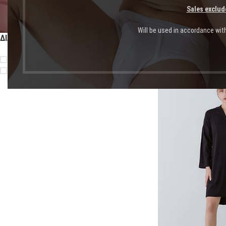
Sales exclud
Will be used in accordance wit
ΔΙΑΘΕΣΙΜΌΤΗΤΑ
Αρχική σελίδα
Shop
Πρ
On sale
In stock
-56%