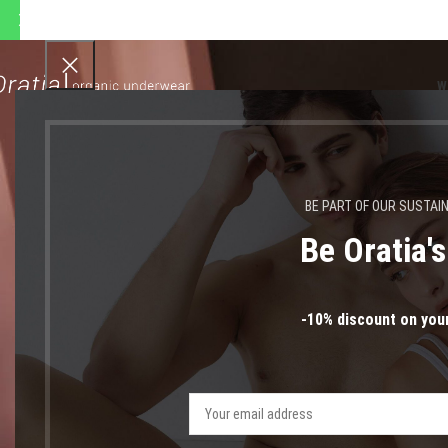
 αποστολές θα πραγματοποιη
W
BE PART OF OUR SUSTAI
Be Oratia'
μανίκι
-10% discount on your