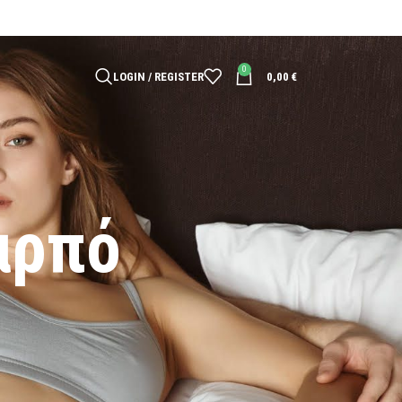
0
LOGIN / REGISTER
0,00
€
αρπό