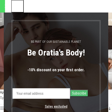
αποστολές θα πραγματοποιηθ
0
MENU
0,00
€
LOGIN / REGIST
μανίκια
BE PART OF OUR SUSTAINABLE PLANET
Be Oratia's Body!
-10% discount on your first order.
Αρχική σελίδα
Shop
Προϊόντα με ετικέτα “μανίκια”
Προβάλλονται όλα - 3 αποτελέσματα
Sales excluded
Show sidebar