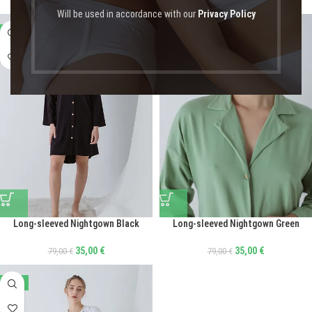
Will be used in accordance with our
Privacy Policy
-56%
-56%
Long-sleeved Nightgown Black
Long-sleeved Nightgown Green
35,00
€
35,00
€
79,00
€
79,00
€
-56%