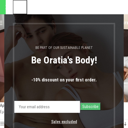
πραγματοποιηθούν 24.08.20
0
MENU
0,00
€
LOGIN / REGIST
μεγάλα μεγέθη
BE PART OF OUR SUSTAINABLE PLANET
Be Oratia's Body!
-10% discount on your first order.
Αρχική σελίδα
Shop
Προϊόντα με ετικέτα “μεγάλα μεγέθη”
Εμφάνιση του μοναδικού αποτελέσματος
Sales excluded
Show sidebar