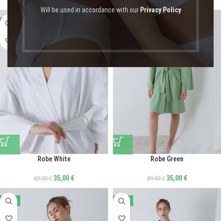
Will be used in accordance with our
Privacy Policy
-61%
-61%
Robe White
Robe Green
35,00
€
35,00
€
89,00
€
89,00
€
-61%
-56%