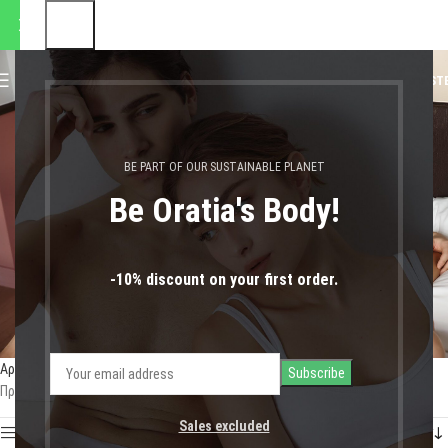
αποστολές θα πραγματοποιηθ
0
MENU
0,00
€
LOGIN / REGIST
νυχτικα plus size
BE PART OF OUR SUSTAINABLE PLANET
Be Oratia's Body!
-10% discount on your first order.
Αρχική σελίδα
Shop
Προϊόντα με ετικέτα “νυχτικα plus size”
Προβάλλονται όλα - 6 αποτελέσματα
Sales excluded
Show sidebar