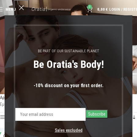
0
MENU
0,00
€
LOGIN / REGIST
οργανικό βαμβάκι αμάνικο
BE PART OF OUR SUSTAINABLE PLANET
Be Oratia's Body!
-10% discount on your first order.
Αρχική σελίδα
Shop
Προϊόντα με ετικέτα “οργανικό βαμβάκι αμάνικο”
Εμφάνιση του μοναδικού αποτελέσματος
Show sidebar
Sales excluded
-21%