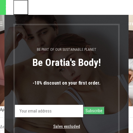
 αποστολές θα πραγματοποι
0
MENU
0,00
€
LOGIN / REGIST
προστασία από κακοσμία
BE PART OF OUR SUSTAINABLE PLANET
Be Oratia's Body!
-10% discount on your first order.
Αρχική σελίδα
Shop
Προϊόντα με ετικέτα “προστασία από κακοσμία”
Sales excluded
Δεν βρέθηκε κανένα προϊόν που να ταιριάζει με την επιλογή σας.