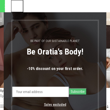
 αποστολές θα πραγματοποιη
0
MENU
0,00
€
LOGIN / REGIST
ρουχα υπνου
BE PART OF OUR SUSTAINABLE PLANET
Be Oratia's Body!
-10% discount on your first order.
Αρχική σελίδα
Shop
Προϊόντα με ετικέτα “ρουχα υπνου”
Προβάλλονται όλα - 6 αποτελέσματα
Sales excluded
Show sidebar