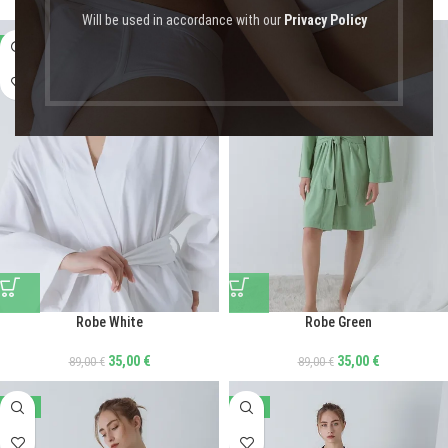
Will be used in accordance with our
Privacy Policy
-61%
-61%
Robe White
Robe Green
35,00
€
35,00
€
89,00
€
89,00
€
-61%
-56%