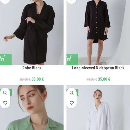
Long-sleeved Nightgown Black
Robe Black
35,00
€
35,00
€
79,00
€
89,00
€
-56%
-56%