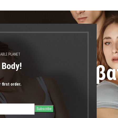
ούν 24.08.2026" |
NABLE PLANET
s Body!
όμενους αναβα
 first order.