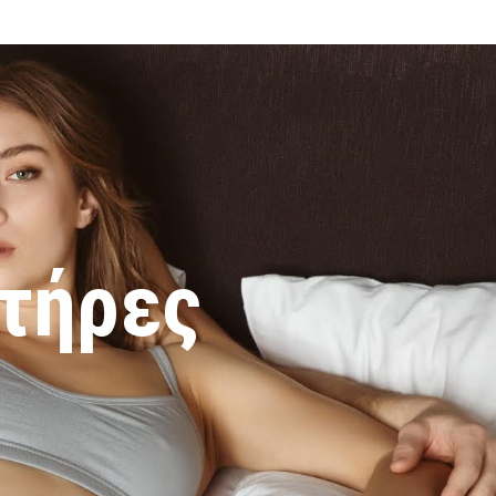
τήρες