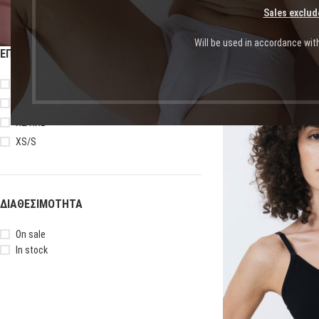
Sales exclud
Will be used in accordance wit
ΕΠΙΛΟΓΉ ΜΕΓΈΘΟΥΣ
Αρχική σελίδα
Shop
Πρ
3XL/4XL
M/L
-10%
XL/XXL
XS/S
ΔΙΑΘΕΣΙΜΌΤΗΤΑ
On sale
In stock