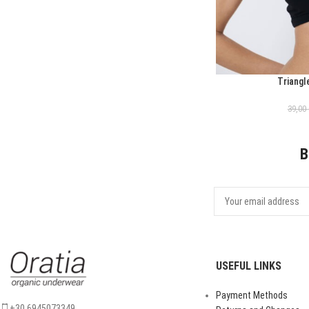
Triangl
ΕΠΙΛΟΓΉ
39,00
B
USEFUL LINKS
Payment Methods
+30 6945073349