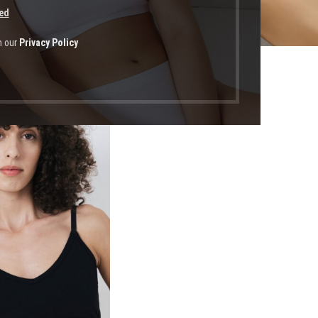
ed
h our
Privacy Policy
οϊόντα με ετικέτα “ρυθμιζόμενους αναβατήρες”