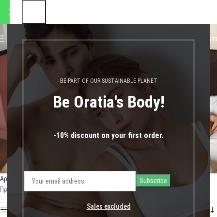
ποστολές θα πραγματοποιηθο
0
MENU
0,00
€
LOGIN / REGIST
σουτιέν θηλασμού
BE PART OF OUR SUSTAINABLE PLANET
Be Oratia's Body!
-10% discount on your first order.
Αρχική σελίδα
Shop
Προϊόντα με ετικέτα “σουτιέν θηλασμού”
Προβάλλονται όλα - 5 αποτελέσματα
Sales excluded
Show sidebar