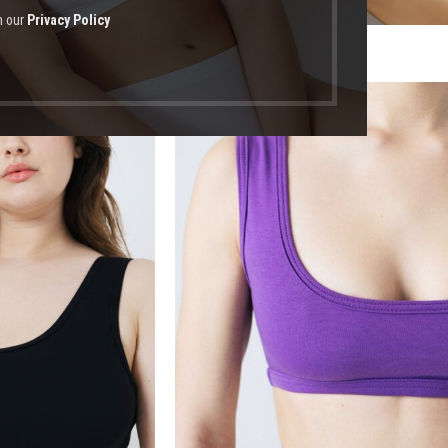
h our
Privacy Policy
οϊόντα με ετικέτα “σουτιεν χωρισ μπανελα”
-23%