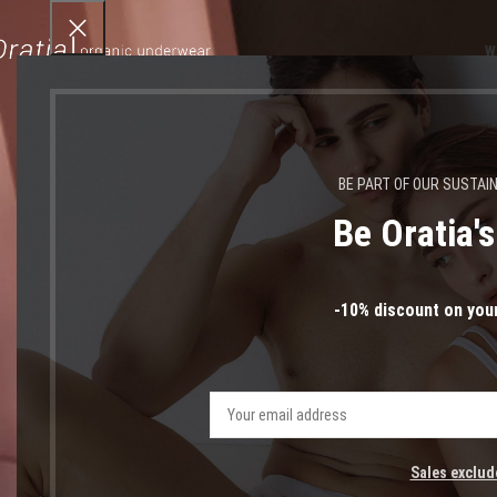
W
BE PART OF OUR SUSTAI
Be Oratia'
σουτι
-10% discount on your
Sales exclud