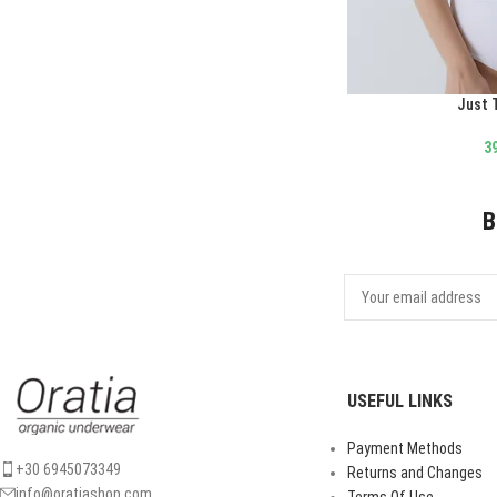
Just 
ΕΠΙΛΟΓΉ
3
B
USEFUL LINKS
Payment Methods
+30 6945073349
Returns and Changes
info@oratiashop.com
Terms Of Use