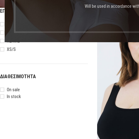
Will be used in accordance wit
ΕΠΙΛΟΓΉ ΜΕΓΈΘΟΥΣ
Αρχική σελίδα
Shop
Πρ
3XL/4XL
M/L
-10%
XL/XXL
XS/S
ΔΙΑΘΕΣΙΜΌΤΗΤΑ
On sale
In stock