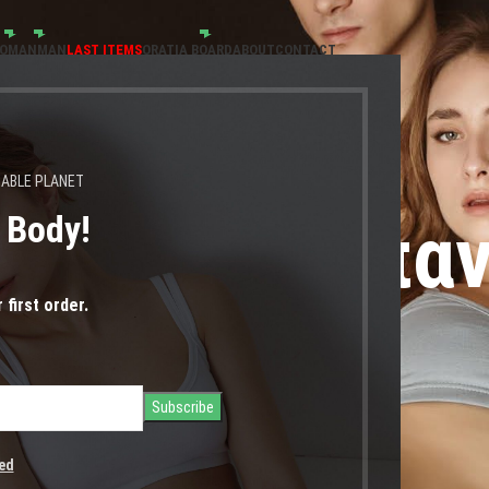
OMAN
MAN
LAST ITEMS
ORATIA BOARD
ABOUT
CONTACT
NABLE PLANET
s Body!
εν χωρισ μπα
 first order.
ed