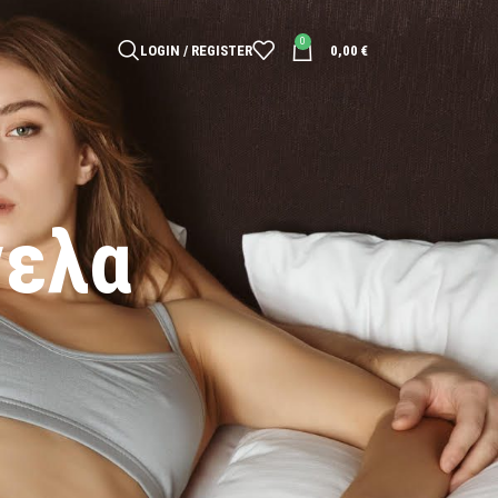
0
LOGIN / REGISTER
0,00
€
νελα