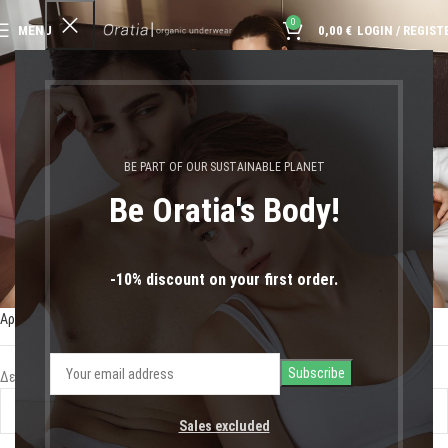
0
MENU
0,00
€
LOGIN / REGIST
χειροποίητη τεχνική
BE PART OF OUR SUSTAINABLE PLANET
Be Oratia's Body!
-10% discount on your first order.
Αρχική σελίδα
Shop
Προϊόντα με ετικέτα “χειροποίητη τεχνική”
Δεν βρέθηκε κανένα προϊόν που να ταιριάζει με την επιλογή σας.
Sales excluded