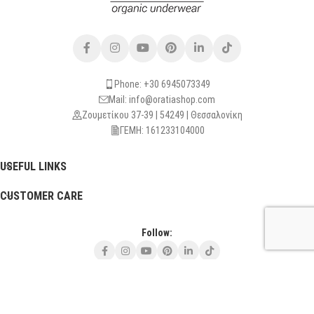
Phone: +30 6945073349
Mail: info@oratiashop.com
Ζουμετίκου 37-39 | 54249 | Θεσσαλονίκη
ΓΕΜΗ: 161233104000
USEFUL LINKS
CUSTOMER CARE
Follow:
Τρίτη - Πέμπτη - Σάββατο: 10:30 - 13:30
και Κατόπιν Ραντεβού