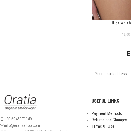
High-waist
ΕΠΙΛΟΓΉ
19,00
B
USEFUL LINKS
Payment Methods
+30 6945073349
Returns and Changes
info@oratiashop.com
Terms Of Use