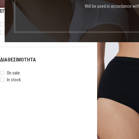
Will be used in accordance wit
ΕΠΙΛΟΓΉ ΜΕΓΈΘΟΥΣ
Αρχική σελίδα
Shop
Πρ
M/L
XS/S
-11%
ΔΙΑΘΕΣΙΜΌΤΗΤΑ
On sale
In stock