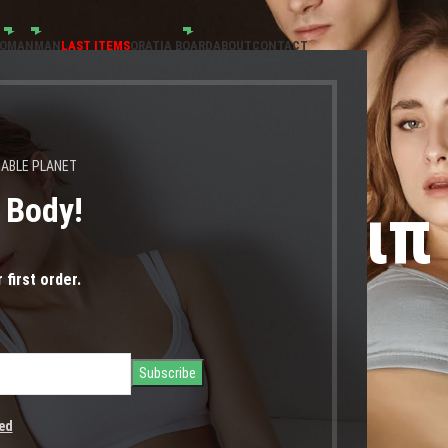
OMAN
MAN
LAST ITEMS
ORATIA BOARD
ABOUT
CONTACT
NABLE PLANET
s Body!
ηλόμεσο σλιπ
 first order.
ed