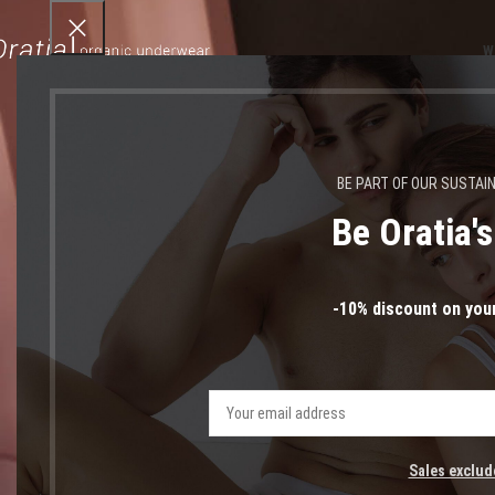
W
BE PART OF OUR SUSTAI
Be Oratia'
ψ
-10% discount on your
Sales exclud