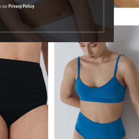
h our
Privacy Policy
οϊόντα με ετικέτα “ψηλόμεσο σλιπ”
-50%