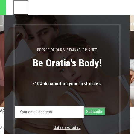
αποστολές θα πραγματοποιηθ
0
MENU
0,00
€
LOGIN / REGIST
last minute christmas gift
BE PART OF OUR SUSTAINABLE PLANET
Be Oratia's Body!
-10% discount on your first order.
Αρχική σελίδα
Shop
Προϊόντα με ετικέτα “last minute christmas gift”
Sales excluded
Δεν βρέθηκε κανένα προϊόν που να ταιριάζει με την επιλογή σας.