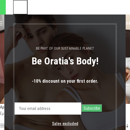
 αποστολές θα πραγματοποιη
0
MENU
0,00
€
LOGIN / REGIST
mary janes
BE PART OF OUR SUSTAINABLE PLANET
Be Oratia's Body!
-10% discount on your first order.
Αρχική σελίδα
Shop
Προϊόντα με ετικέτα “mary janes”
Εμφάνιση του μοναδικού αποτελέσματος
Sales excluded
Show sidebar