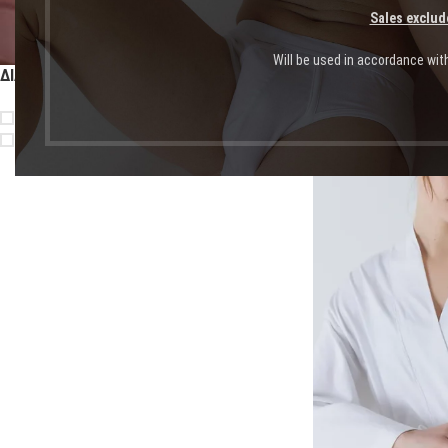
Sales exclud
Will be used in accordance wit
ΔΙΑΘΕΣΙΜΌΤΗΤΑ
Αρχική σελίδα
Shop
Πρ
On sale
In stock
-61%