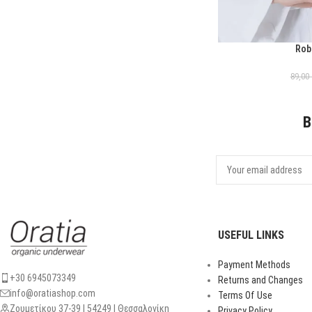
Rob
ΕΠΙΛΟΓΉ
89,00
B
USEFUL LINKS
Payment Methods
+30 6945073349
Returns and Changes
info@oratiashop.com
Terms Of Use
Ζουμετίκου 37-39 | 54249 | Θεσσαλονίκη
Privacy Policy