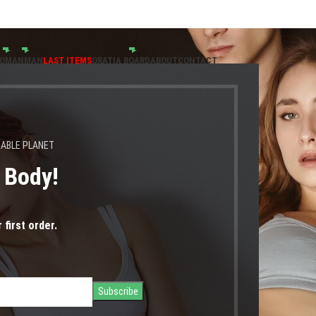
ούν 24.08.2026" |
OMAN
MAN
LAST ITEMS
ORATIA BOARD
ABOUT
CONTACT
NABLE PLANET
s Body!
Robe White
 first order.