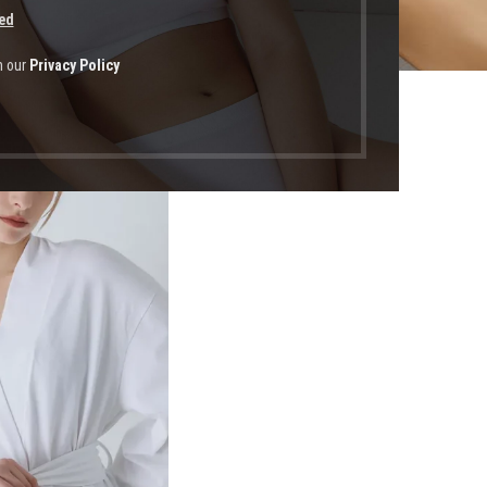
ed
h our
Privacy Policy
οϊόντα με ετικέτα “Robe White”