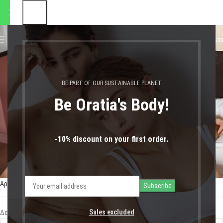
ποστολές θα πραγματοποιηθ
0
MENU
0,00
€
LOGIN / REGIST
Valentine’s gift box
BE PART OF OUR SUSTAINABLE PLANET
Be Oratia's Body!
-10% discount on your first order.
Αρχική σελίδα
Shop
Προϊόντα με ετικέτα “Valentine’s gift box”
Sales excluded
Δεν βρέθηκε κανένα προϊόν που να ταιριάζει με την επιλογή σας.