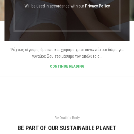
Will be used in accordance with our
Privacy Policy
BLOG GR
Χριστουγεννιάτικα Δώρα για Γυναίκες
Ψάχνεις σίγουρο, όμορφο και χρήσιμο χριστουγεννιάτικο δώρο για
γυναίκα; Σου ετοιμάσαμε τον απόλυτο ο...
CONTINUE READING
Be Oratia's Body
BE PART OF OUR SUSTAINABLE PLANET