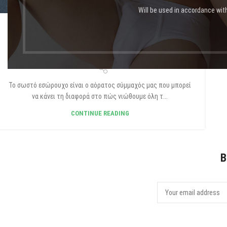
Will be used in accordance wit
BLOG GR
Πώς να επιλέξω το κατάλληλο
εσώρουχο για κάθε περίσταση
Το σωστό εσώρουχο είναι ο αόρατος σύμμαχός μας που μπορεί
να κάνει τη διαφορά στο πώς νιώθουμε όλη τ...
CONTINUE READING
B