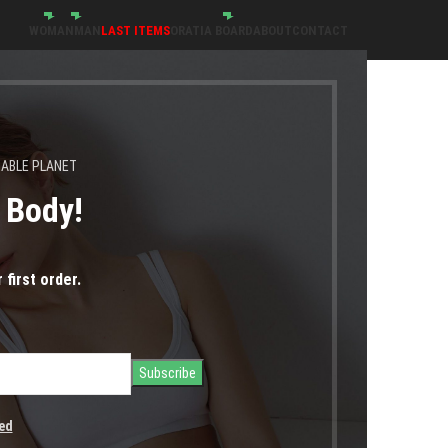
WOMAN
MAN
LAST ITEMS
ORATIA BOARD
ABOUT
CONTACT
NABLE PLANET
s Body!
 first order.
ed