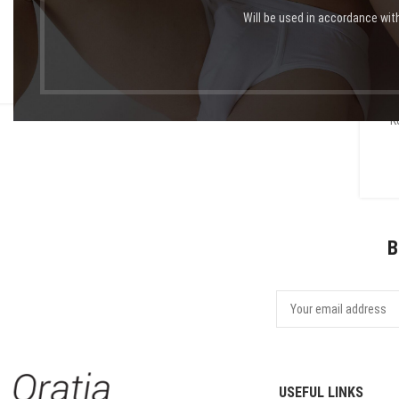
Will be used in accordance wit
B
Κάνε την ημέρα του Αγίου Βαλεντίνου να μείνει αξέχαστη Η
Ημέρα του Αγίου Βαλεντίνου είναι μια γιο...
CONTINUE READING
Κ
B
USEFUL LINKS