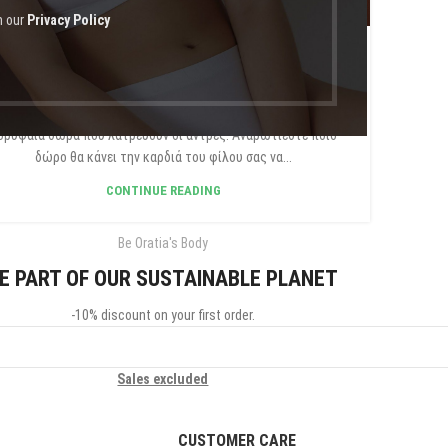
h our
Privacy Policy
LOG GR
Τι δώρο να πάρω στο αγόρι μου
ορυφαία δώρα που λατρεύουν οι άντρες. Αναρωτιέστε ποιο
δώρο θα κάνει την καρδιά του φίλου σας να...
CONTINUE READING
Be Oratia's Body
E PART OF OUR SUSTAINABLE PLANET
-10% discount on your first order.
Sales excluded
CUSTOMER CARE