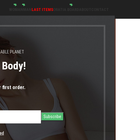
WOMAN
MAN
LAST ITEMS
ORATIA BOARD
ABOUT
CONTACT
1
Β
NABLE PLANET
s Body!
 first order.
ed