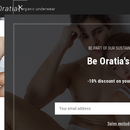
06
0
ΦΕΒ
ΦΕ
BE PART OF OUR SUSTAI
Be Oratia'
-10% discount on your
BLOG GR
Τι να κάνω την ημέρα του Αγίου
Βαλεντίνου
Sales exclud