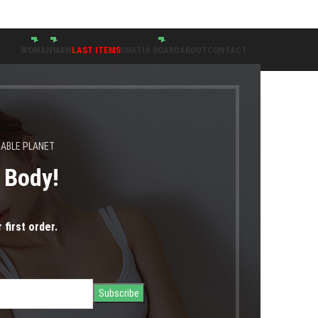
θούν 24.08.2026" |
WOMAN
MAN
LAST ITEMS
ORATIA BOARD
ABOUT
CONTACT
NABLE PLANET
s Body!
 first order.