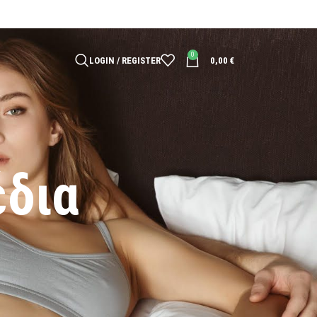
0
LOGIN / REGISTER
0,00
€
έδια