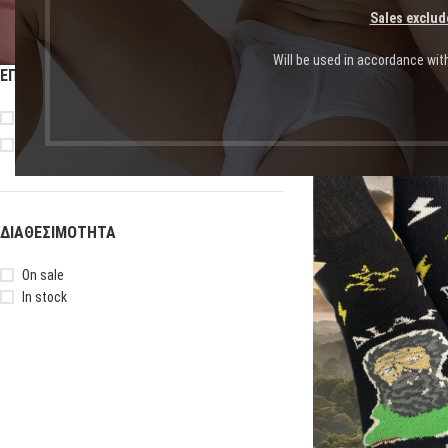
Sales exclud
Will be used in accordance wit
ΕΠΙΛΟΓΉ ΜΕΓΈΘΟΥΣ
Αρχική σελίδα
Shop
Πρ
37-41
42-46
-43%
ΔΙΑΘΕΣΙΜΌΤΗΤΑ
On sale
In stock