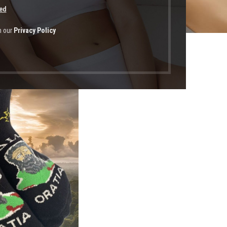
ed
h our
Privacy Policy
οϊόντα με ετικέτα “αρχαιοελληνικά σχέδια”