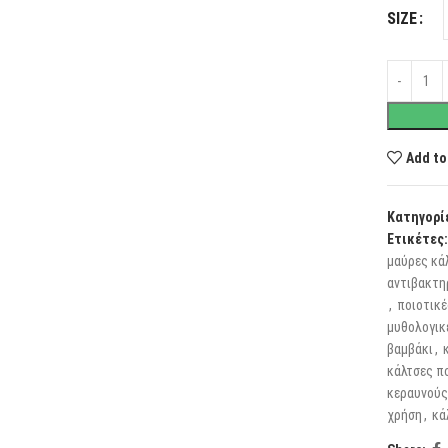
SIZE
Add to
Κατηγορί
Ετικέτες:
μαύρες κά
αντιβακτη
,
ποιοτικέ
μυθολογικ
βαμβάκι
,
κάλτσες π
κεραυνούς
χρήση
,
κά