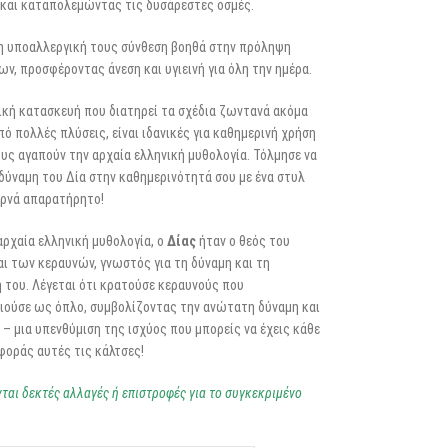
και καταπολεμώντας τις δυσάρεστες οσμές.
 η υποαλλεργική τους σύνθεση βοηθά στην πρόληψη
ν, προσφέροντας άνεση και υγιεινή για όλη την ημέρα.
ική κατασκευή που διατηρεί τα σχέδια ζωντανά ακόμα
πό πολλές πλύσεις, είναι ιδανικές για καθημερινή χρήση
ους αγαπούν την αρχαία ελληνική μυθολογία. Τόλμησε να
δύναμη του Δία στην καθημερινότητά σου με ένα στυλ
ερνά απαρατήρητο!
 αρχαία ελληνική μυθολογία, ο
Δίας
ήταν ο θεός του
ι των κεραυνών, γνωστός για τη δύναμη και τη
 του. Λέγεται ότι κρατούσε κεραυνούς που
ιούσε ως όπλο, συμβολίζοντας την ανώτατη δύναμη και
– μια υπενθύμιση της ισχύος που μπορείς να έχεις κάθε
φοράς αυτές τις κάλτσες!
νται δεκτές αλλαγές ή επιστροφές για το συγκεκριμένο