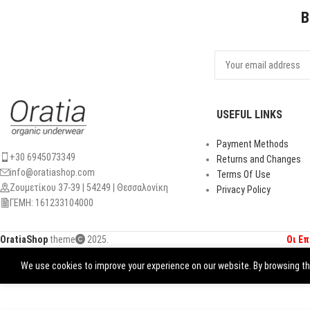
B
USEFUL LINKS
Payment Methods
+30 6945073349
Returns and Changes
info@oratiashop.com
Terms Of Use
Ζουμετίκου 37-39 | 54249 | Θεσσαλονίκη
Privacy Policy
ΓΕΜΗ: 161233104000
OratiaShop
theme
2025.
Οι Ε
We use cookies to improve your experience on our website. By browsing thi