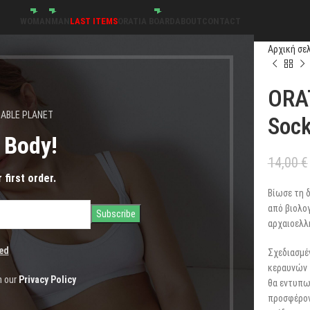
WOMAN
MAN
LAST ITEMS
ORATIA BOARD
ABOUT
CONTACT
Αρχική σε
ORAT
NABLE PLANET
Soc
s Body!
14,00
€
 first order.
Βίωσε τη 
από βιολο
αρχαιοελλη
ed
Σχεδιασμέ
κεραυνών τ
h our
Privacy Policy
θα εντυπωσ
προσφέρον