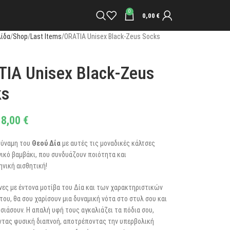
0
0,00
€
λίδα
Shop
Last Items
ORATIA Unisex Black-Zeus Socks
IA Unisex Black-Zeus
ks
8,00
€
δύναμη του
Θεού Δία
με αυτές τις μοναδικές κάλτσες
γικό βαμβάκι, που συνδυάζουν ποιότητα και
νική αισθητική!
νες με έντονα μοτίβα του Δία και των χαρακτηριστικών
ου, θα σου χαρίσουν μια δυναμική νότα στο στυλ σου και
ιάσουν. Η απαλή υφή τους αγκαλιάζει τα πόδια σου,
τας φυσική διαπνοή, αποτρέποντας την υπερβολική