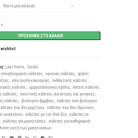
ΠΡΟΣΘΗΚΗ ΣΤΟ ΚΑΛΑΘΙ
 wishlist
ες:
Last Items
,
Socks
υποαλλεργικές κάλτσες
,
υγιεινές κάλτσες
,
ψηλές
λτσες
,
αποτροπή κακοσμίας
,
ανθεκτικές κάλτσες
,
ριακές κάλτσες
,
αρχαιοελληνικά σχέδια
,
άνετες κάλτσες
ς κάλτσες
,
ποιοτικές κάλτσες για άντρες και γυναίκες
,
ές κάλτσες
,
βιολογικό βαμβάκι
,
κάλτσες από βιολογικό
κάλτσες που δεν μυρίζουν
,
κάλτσες που δεν ιδρώνουν
,
ου αναπνέουν
,
κάλτσες με τον Θεό Δία
,
κάλτσες με
,
κάλτσες για μυκητιάσεις
,
κάλτσες για καθημερινή
λτσες κατά των μυκητιάσεων