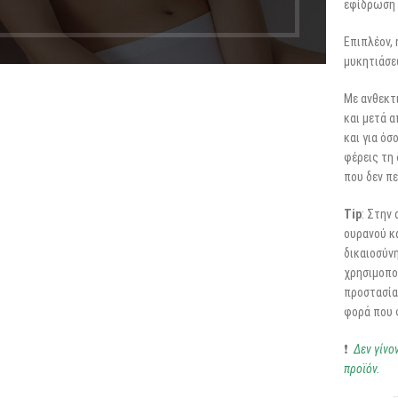
εφίδρωση 
Επιπλέον,
μυκητιάσεω
Με ανθεκτ
και μετά α
και για όσ
φέρεις τη 
που δεν π
Tip
: Στην
ουρανού κα
δικαιοσύνη
χρησιμοπο
προστασία 
φορά που 
❗
Δεν γίνο
προϊόν.