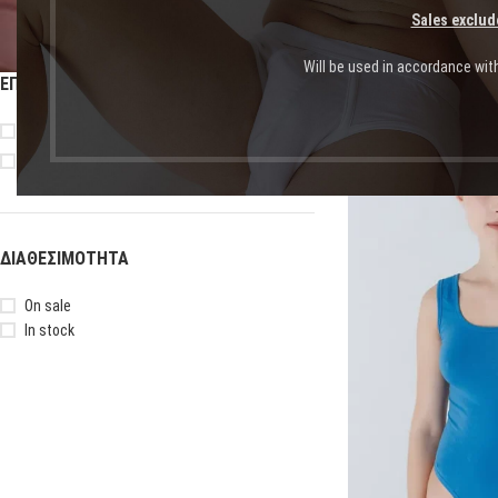
Sales exclud
Will be used in accordance wit
ΕΠΙΛΟΓΉ ΜΕΓΈΘΟΥΣ
Αρχική σελίδα
Shop
Πρ
XL/XXL
XS/S
-55%
ΔΙΑΘΕΣΙΜΌΤΗΤΑ
On sale
In stock