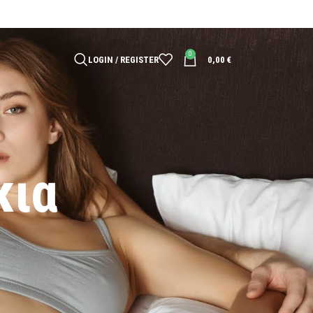
0
LOGIN / REGISTER
0,00
€
κια