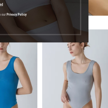
ed
h our
Privacy Policy
οϊόντα με ετικέτα “βαμβακερα κορμάκια”
-55%