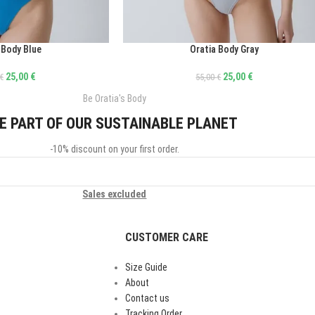
 Body Blue
Oratia Body Gray
ΕΠΙΛΟΓΉ
25,00
€
25,00
€
€
55,00
€
Be Oratia's Body
E PART OF OUR SUSTAINABLE PLANET
-10% discount on your first order.
Sales excluded
CUSTOMER CARE
Size Guide
About
Contact us
Tracking Order