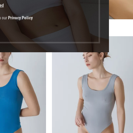
ed
h our
Privacy Policy
οϊόντα με ετικέτα “εξώπλατο κορμάκι”
-55%