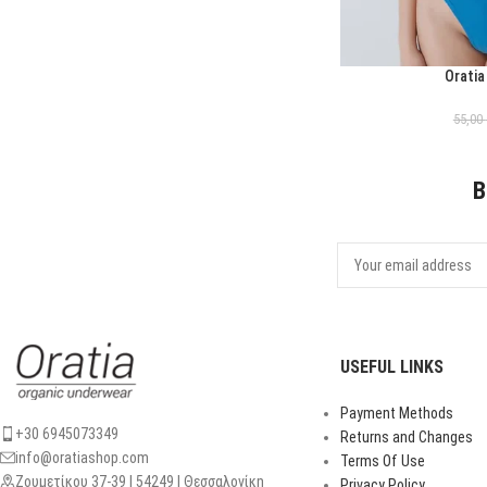
Oratia
ΕΠΙΛΟΓΉ
55,00
B
USEFUL LINKS
Payment Methods
+30 6945073349
Returns and Changes
info@oratiashop.com
Terms Of Use
Ζουμετίκου 37-39 | 54249 | Θεσσαλονίκη
Privacy Policy