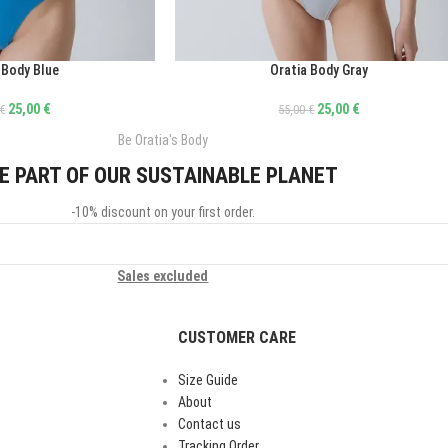
 Body Blue
Oratia Body Gray
ΕΠΙΛΟΓΉ
25,00
€
25,00
€
€
55,00
€
Be Oratia's Body
E PART OF OUR SUSTAINABLE PLANET
-10% discount on your first order.
Sales excluded
CUSTOMER CARE
Size Guide
About
Contact us
Tracking Order