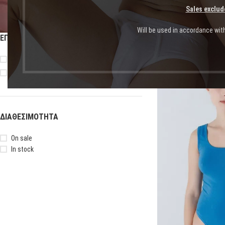
Sales exclud
Will be used in accordance wit
ΕΠΙΛΟΓΉ ΜΕΓΈΘΟΥΣ
Αρχική σελίδα
Shop
Πρ
XL/XXL
XS/S
-55%
ΔΙΑΘΕΣΙΜΌΤΗΤΑ
On sale
In stock