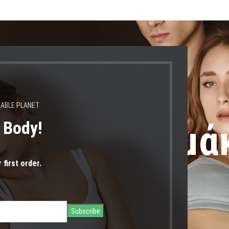
ύν 24.08.2026" |
NABLE PLANET
s Body!
πλατο κορμά
 first order.