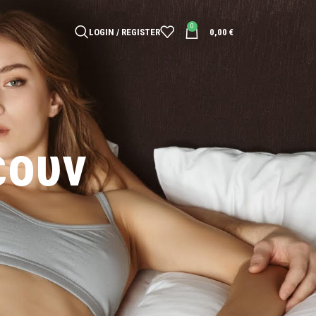
0
LOGIN / REGISTER
0,00
€
έουν