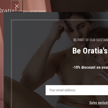
W
BE PART OF OUR SUSTAI
Be Oratia'
κάλτσ
-10% discount on your
Sales exclud