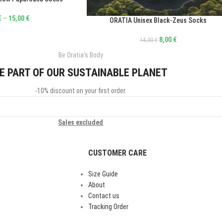
€
–
15,00
€
ORATIA Unisex Black-Zeus Socks
ΕΠΙΛΟΓΉ
8,00
€
14,00
€
Be Oratia's Body
E PART OF OUR SUSTAINABLE PLANET
-10% discount on your first order.
Sales excluded
CUSTOMER CARE
Size Guide
About
Contact us
Tracking Order