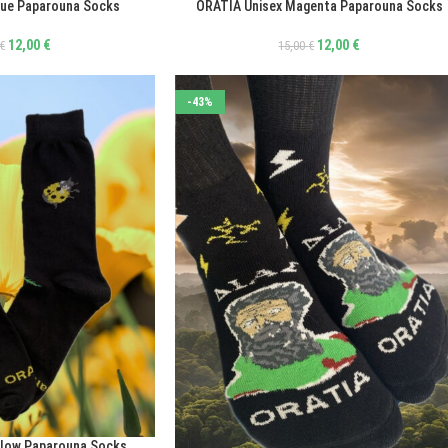
lue Paparouna Socks
ORATIA Unisex Magenta Paparouna Socks
ΕΠΙΛΟΓΉ
12,00
€
12,00
€
€
15,00
€
-43%
llow Paparouna Socks