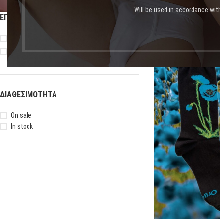
Will be used in accordance wit
ΕΠΙΛΟΓΉ ΜΕΓΈΘΟΥΣ
Αρχική σελίδα
Shop
Πρ
37-41
42-46
-20%
ΔΙΑΘΕΣΙΜΌΤΗΤΑ
On sale
In stock