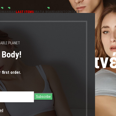
OMAN
MAN
LAST ITEMS
ORATIA BOARD
ABOUT
CONTACT
NABLE PLANET
s Body!
ες που αναπν
 first order.
ed