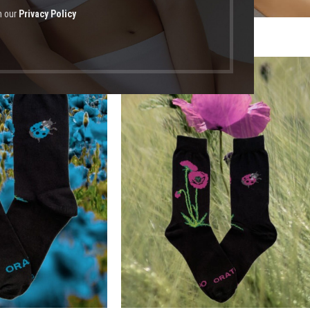
h our
Privacy Policy
οϊόντα με ετικέτα “κάλτσες που αναπνέουν”
-20%