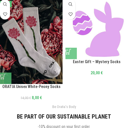
-43%
Easter Gift – Mystery Socks
20,00
€
ORATIA Unisex White-Peony Socks
8,00
€
14,00
€
Be Oratia's Body
BE PART OF OUR SUSTAINABLE PLANET
-10% discount on your first order.