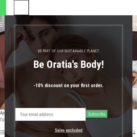
 αποστολές θα πραγματοποιη
0
MENU
0,00
€
LOGIN / REGIST
κάλτσες unisex
BE PART OF OUR SUSTAINABLE PLANET
Be Oratia's Body!
-10% discount on your first order.
Αρχική σελίδα
Shop
Προϊόντα με ετικέτα “κάλτσες unisex”
Προβάλλονται όλα - 4 αποτελέσματα
Sales excluded
Show sidebar