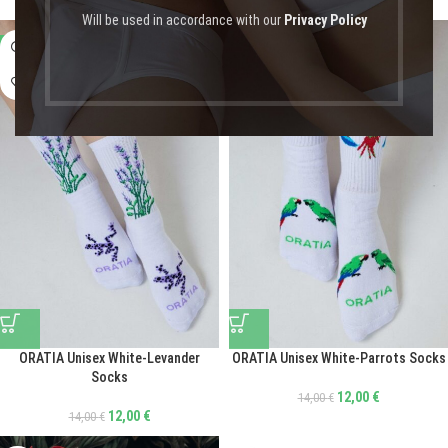
Will be used in accordance with our
Privacy Policy
-14%
-14%
ORATIA Unisex White-Levander
ORATIA Unisex White-Parrots Socks
Socks
12,00
€
14,00
€
12,00
€
14,00
€