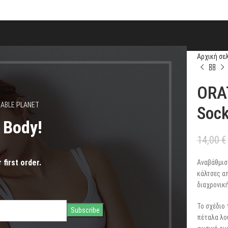
θούν 24.08.2026" |
Αρχική σε
ORAT
NABLE PLANET
Soc
s Body!
14,00
€
 first order.
Αναβάθμισε
κάλτσες α
διαχρονική
Το σχέδιο 
πέταλα λου