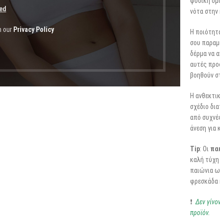
φυσική ομ
ed
νότα στην
h our
Privacy Policy
Η ποιότητα
σου παραμ
δέρμα να α
αυτές προ
βοηθούν σ
Η ανθεκτι
σχέδιο δια
από συχνέ
άνεση για 
Tip
: Οι
πα
καλή τύχη 
παιώνια ως
φρεσκάδα 
❗
Δεν γίνο
προϊόν.