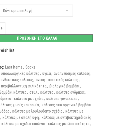
ΠΡΟΣΘΗΚΗ ΣΤΟ ΚΑΛΑΘΙ
 wishlist
ες:
Last Items
,
Socks
υποαλλεργικές κάλτσες
,
υγεία
,
αναπνεύσιμες κάλτσες
,
 ανθεκτικές κάλτσες
,
άνεση
,
ποιοτικές κάλτσες
,
περιβαλλοντική φιλικότητα
,
βιολογικό βαμβάκι
,
 βαμβάκι κάλτσες
,
στυλ
,
καλτσες
,
καλτσες ανδρικες
,
νδρικεσ
,
καλτσεσ με σχεδια
,
καλτσεσ γυναικειεσ
,
κάλτσες χωρίς κακοσμία
,
κάλτσες από οργανικό βαμβάκι
 μόδας
,
κάλτσες με λουλουδάτο σχέδιο
,
κάλτσες με
,
κάλτσες με απαλή υφή
,
κάλτσες με αντιβακτηριδιακές
κάλτσες με σχέδιο παιώνια
,
κάλτσες με ελαστικότητα
,