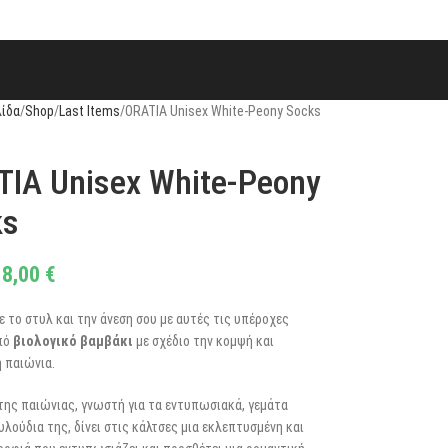
λίδα
Shop
Last Items
ORATIA Unisex White-Peony Socks
IA Unisex White-Peony
ks
8,00
€
 το στυλ και την άνεση σου με αυτές τις υπέροχες
πό
βιολογικό βαμβάκι
με σχέδιο την κομψή και
 παιώνια.
της παιώνιας, γνωστή για τα εντυπωσιακά, γεμάτα
λούδια της, δίνει στις κάλτσες μια εκλεπτυσμένη και