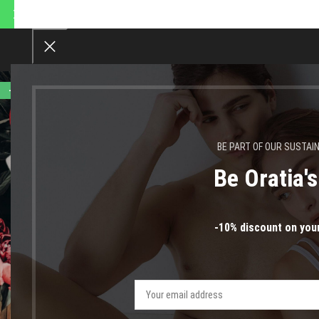
 αποστολές θα πραγματοποιη
-43%
BE PART OF OUR SUSTAI
Be Oratia'
-10% discount on your
Click to enlarge