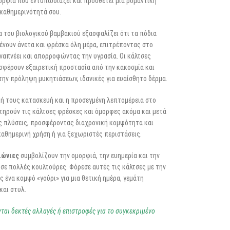
ορφιά που εντυπωσιάζει και προσθέτει μια ρομαντική
 καθημερινότητά σου.
 του βιολογικού βαμβακιού εξασφαλίζει ότι τα πόδια
ένουν άνετα και φρέσκα όλη μέρα, επιτρέποντας στο
ναπνέει και απορροφώντας την υγρασία. Οι κάλτσες
σφέρουν εξαιρετική προστασία από την κακοσμία και
την πρόληψη μυκητιάσεων, ιδανικές για ευαίσθητο δέρμα.
κή τους κατασκευή και η προσεγμένη λεπτομέρεια στο
τηρούν τις κάλτσες φρέσκες και όμορφες ακόμα και μετά
ς πλύσεις, προσφέροντας διαχρονική κομψότητα και
καθημερινή χρήση ή για ξεχωριστές περιστάσεις.
ιώνιες
συμβολίζουν την ομορφιά, την ευημερία και την
σε πολλές κουλτούρες. Φόρεσε αυτές τις κάλτσες με την
 ένα κομψό «γούρι» για μια θετική ημέρα, γεμάτη
και στυλ.
νται δεκτές αλλαγές ή επιστροφές για το συγκεκριμένο