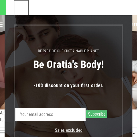
αποστολές θα πραγματοποιηθ
0
MENU
0,00
€
LOGIN / REGIST
πλάτη
BE PART OF OUR SUSTAINABLE PLANET
Be Oratia's Body!
-10% discount on your first order.
Αρχική σελίδα
Shop
Προϊόντα με ετικέτα “πλάτη”
Προβάλλονται όλα - 6 αποτελέσματα
Sales excluded
Show sidebar