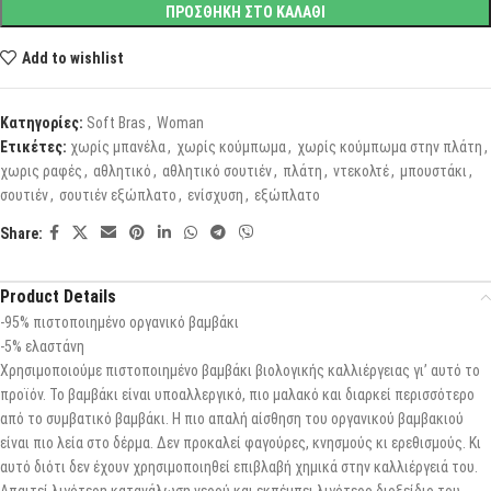
ΠΡΟΣΘΗΚΗ ΣΤΟ ΚΑΛΑΘΙ
Add to wishlist
Κατηγορίες:
Soft Bras
,
Woman
Ετικέτες:
χωρίς μπανέλα
,
χωρίς κούμπωμα
,
χωρίς κούμπωμα στην πλάτη
,
χωρις ραφές
,
αθλητικό
,
αθλητικό σουτιέν
,
πλάτη
,
ντεκολτέ
,
μπουστάκι
,
σουτιέν
,
σουτιέν εξώπλατο
,
ενίσχυση
,
εξώπλατο
Share:
Product Details
-95% πιστοποιημένο οργανικό βαμβάκι
-5% ελαστάνη
Χρησιμοποιούμε πιστοποιημένο βαμβάκι βιολογικής καλλιέργειας γι’ αυτό το
προϊόν. Το βαμβάκι είναι υποαλλεργικό, πιο μαλακό και διαρκεί περισσότερο
από το συμβατικό βαμβάκι. Η πιο απαλή αίσθηση του οργανικού βαμβακιού
είναι πιο λεία στο δέρμα. Δεν προκαλεί φαγούρες, κνησμούς κι ερεθισμούς. Κι
αυτό διότι δεν έχουν χρησιμοποιηθεί επιβλαβή χημικά στην καλλιέργειά του.