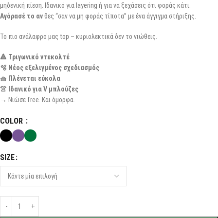
μηδενική πίεση. Ιδανικό για layering ή για να ξεχάσεις ότι φοράς κάτι.
Αγόρασέ το αν
θες “σαν να μη φοράς τίποτα” με ένα άγγιγμα στήριξης.
Το πιο ανάλαφρο μας top – κυριολεκτικά δεν το νιώθεις.
🔺 Τριγωνικό ντεκολτέ
🫧 Νέος εξελιγμένος σχεδιασμός
🧺 Πλένεται εύκολα
👚 Ιδανικό για V μπλούζες
→ Νιώσε free. Και όμορφα.
COLOR
SIZE