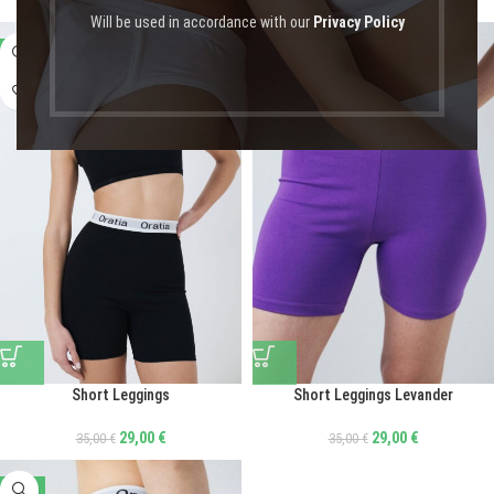
Will be used in accordance with our
Privacy Policy
-17%
-17%
Short Leggings
Short Leggings Levander
29,00
€
29,00
€
35,00
€
35,00
€
-17%