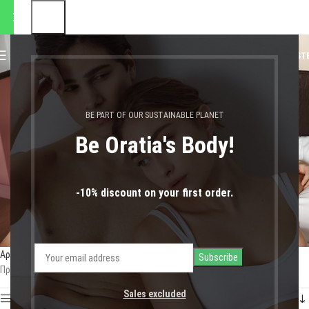
ποστολές θα πραγματοποιηθο
0
MENU
0,00
€
LOGIN / REGIST
προπόνηση
BE PART OF OUR SUSTAINABLE PLANET
Be Oratia's Body!
-10% discount on your first order.
Αρχική σελίδα
Shop
Προϊόντα με ετικέτα “προπόνηση”
Προβάλλονται όλα - 3 αποτελέσματα
Sales excluded
Show sidebar