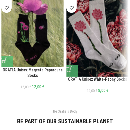
ORATIA Unisex Magenta Paparouna
Socks
ORATIA Unisex White-Peony Socks
12,00
€
15,00
€
8,00
€
14,00
€
Be Oratia's Body
BE PART OF OUR SUSTAINABLE PLANET