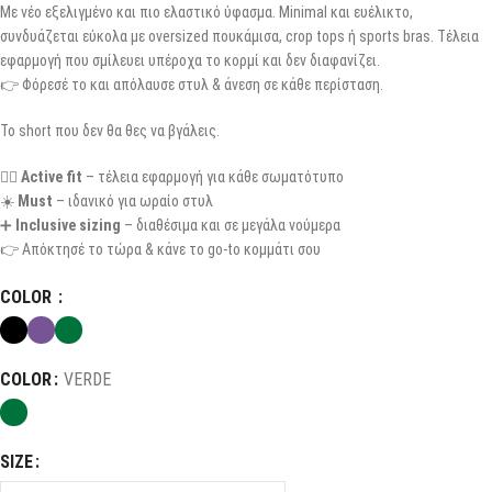
Με νέο εξελιγμένο και πιο ελαστικό ύφασμα. Μinimal και ευέλικτο,
συνδυάζεται εύκολα με oversized πουκάμισα, crop tops ή sports bras. Τέλεια
εφαρμογή που σμίλευει υπέροχα το κορμί και δεν διαφανίζει.
👉 Φόρεσέ το και απόλαυσε στυλ & άνεση σε κάθε περίσταση.
Το short που δεν θα θες να βγάλεις.
🏃‍♀️
Active fit
– τέλεια εφαρμογή για κάθε σωματότυπο
☀️
Must
– ιδανικό για ωραίο στυλ
➕
Inclusive sizing
– διαθέσιμα και σε μεγάλα νούμερα
👉 Απόκτησέ το τώρα & κάνε το go-to κομμάτι σου
COLOR
COLOR
VERDE
SIZE