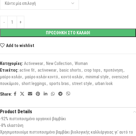
ΠΡΟΣΘΗΚΗ ΣΤΟ ΚΑΛΑΘΙ
Add to wishlist
Κατηγορίες:
Activewear
,
New Collection
,
Woman
Ετικέτες:
active fit
,
activewear
,
basic shorts
,
crop tops
,
προπόνηση
,
μαύρο κολάν
,
μαύρο κολάν κοντό
,
κοντό κολάν
,
minimal style
,
oversized
πουκάμισο
,
short leggings
,
sports bras
,
street style
,
urban look
Share:
Product Details
-92% πιστοποιημένο οργανικό βαμβάκι
-8% ελαστάνη
Χρησιμοποιούμε πιστοποιημένο βαμβάκι βιολογικής καλλιέργειας γι’ αυτό το