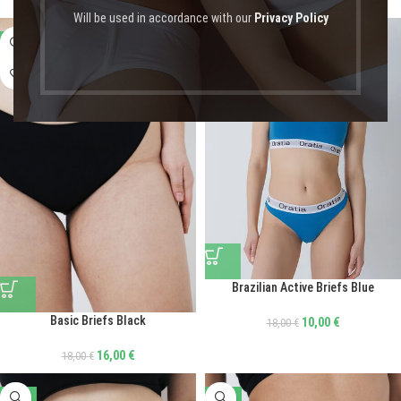
Will be used in accordance with our
Privacy Policy
-11%
-44%
Brazilian Active Briefs Blue
Basic Briefs Black
10,00
€
18,00
€
16,00
€
18,00
€
-11%
-11%