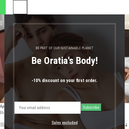
ποστολές θα πραγματοποιηθ
0
MENU
0,00
€
LOGIN / REGIST
σλίπ
BE PART OF OUR SUSTAINABLE PLANET
Be Oratia's Body!
-10% discount on your first order.
Αρχική σελίδα
Shop
Προϊόντα με ετικέτα “σλίπ”
Βλέπετε 1–12 από 21 αποτελέσματα
Sales excluded
Show sidebar