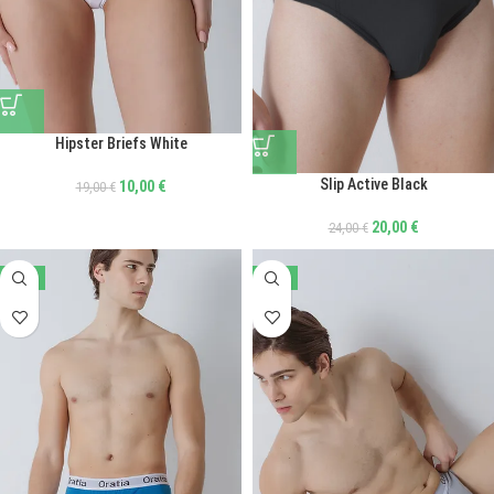
Hipster Briefs White
Slip Active Black
10,00
€
19,00
€
20,00
€
24,00
€
-17%
-17%