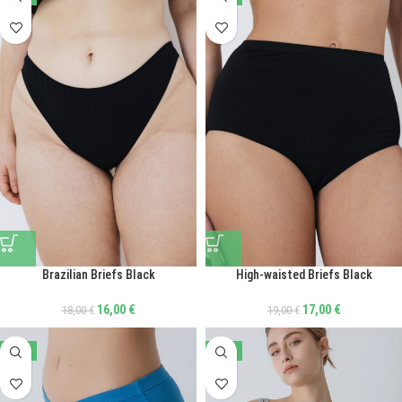
Brazilian Briefs Black
High-waisted Briefs Black
16,00
€
17,00
€
18,00
€
19,00
€
-47%
-47%