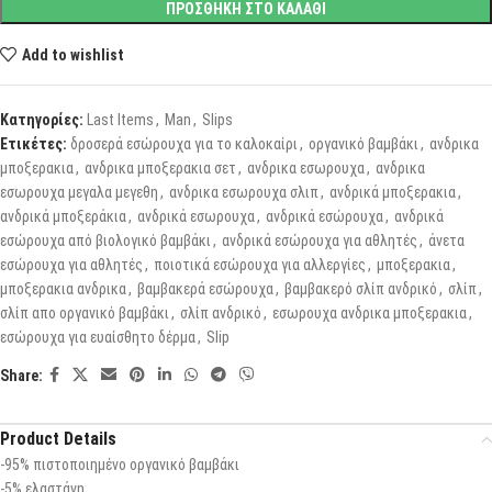
ΠΡΟΣΘΗΚΗ ΣΤΟ ΚΑΛΑΘΙ
Add to wishlist
Κατηγορίες:
Last Items
,
Man
,
Slips
Ετικέτες:
δροσερά εσώρουχα για το καλοκαίρι
,
οργανικό βαμβάκι
,
ανδρικα
μποξερακια
,
ανδρικα μποξερακια σετ
,
ανδρικα εσωρουχα
,
ανδρικα
εσωρουχα μεγαλα μεγεθη
,
ανδρικα εσωρουχα σλιπ
,
ανδρικά μποξερακια
,
ανδρικά μποξεράκια
,
ανδρικά εσωρουχα
,
ανδρικά εσώρουχα
,
ανδρικά
εσώρουχα από βιολογικό βαμβάκι
,
ανδρικά εσώρουχα για αθλητές
,
άνετα
εσώρουχα για αθλητές
,
ποιοτικά εσώρουχα για αλλεργίες
,
μποξερακια
,
μποξερακια ανδρικα
,
βαμβακερά εσώρουχα
,
βαμβακερό σλίπ ανδρικό
,
σλίπ
,
σλίπ απο οργανικό βαμβάκι
,
σλίπ ανδρικό
,
εσωρουχα ανδρικα μποξερακια
,
εσώρουχα για ευαίσθητο δέρμα
,
Slip
Share:
Product Details
-95% πιστοποιημένο οργανικό βαμβάκι
-5% ελαστάνη