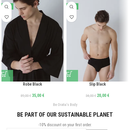
-61%
-41%
Robe Black
Slip Black
35,00
€
20,00
€
89,00
€
34,00
€
Be Oratia's Body
BE PART OF OUR SUSTAINABLE PLANET
-10% discount on your first order.