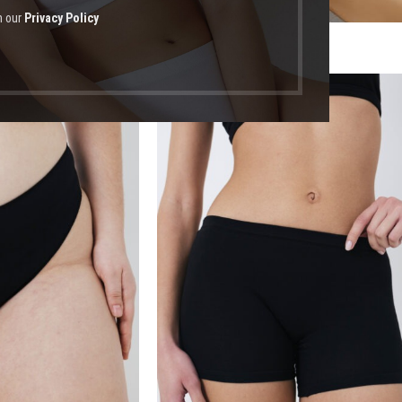
h our
Privacy Policy
οϊόντα με ετικέτα “χωρις ραφές”