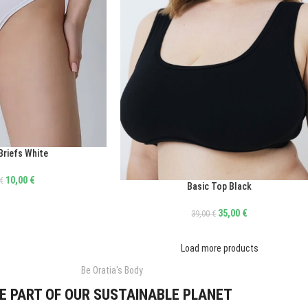
Briefs White
10,00
€
€
Basic Top Black
ΕΠΙΛΟΓΉ
35,00
€
39,00
€
Load more products
Be Oratia's Body
E PART OF OUR SUSTAINABLE PLANET