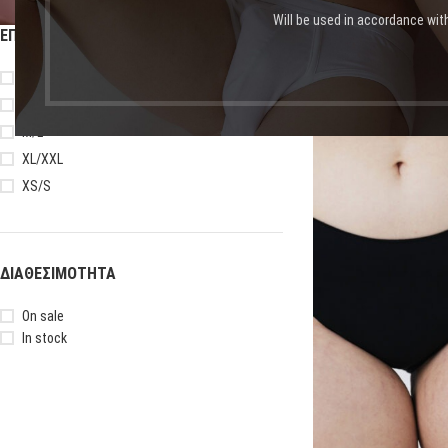
Will be used in accordance wit
ΕΠΙΛΟΓΉ ΜΕΓΈΘΟΥΣ
Αρχική σελίδα
Shop
Πρ
S
3XL/4XL
-11%
M/L
XL/XXL
XS/S
ΔΙΑΘΕΣΙΜΌΤΗΤΑ
On sale
In stock