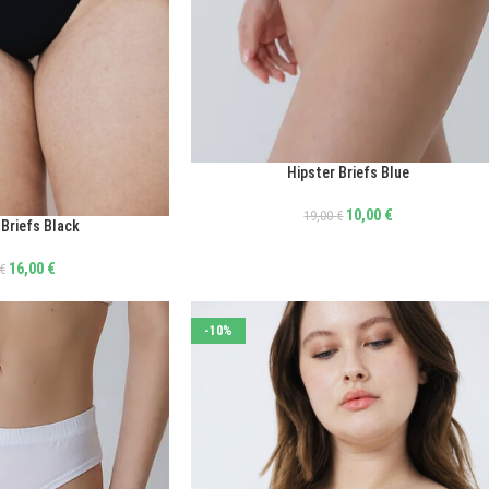
Hipster Briefs Blue
ΕΠΙΛΟΓΉ
10,00
€
19,00
€
 Briefs Black
16,00
€
€
-10%