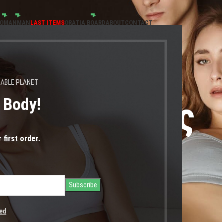
OMAN
MAN
LAST ITEMS
ORATIA BOARD
ABOUT
CONTACT
NABLE PLANET
s Body!
χωρις ραφές
 first order.
ed