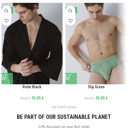
-61%
-41%
Robe Black
Slip Green
35,00
€
20,00
€
89,00
€
34,00
€
Be Oratia's Body
BE PART OF OUR SUSTAINABLE PLANET
-10% discount on your first order.