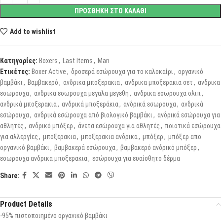
ΠΡΟΣΘΗΚΗ ΣΤΟ ΚΑΛΑΘΙ
Add to wishlist
Κατηγορίες:
Boxers
,
Last Items
,
Man
Ετικέτες:
Boxer Active
,
δροσερά εσώρουχα για το καλοκαίρι
,
οργανικό
βαμβάκι
,
Βαμβακερό
,
ανδρικα μποξερακια
,
ανδρικα μποξερακια σετ
,
ανδρικα
εσωρουχα
,
ανδρικα εσωρουχα μεγαλα μεγεθη
,
ανδρικα εσωρουχα σλιπ
,
ανδρικά μποξερακια
,
ανδρικά μποξεράκια
,
ανδρικά εσωρουχα
,
ανδρικά
εσώρουχα
,
ανδρικά εσώρουχα από βιολογικό βαμβάκι
,
ανδρικά εσώρουχα για
αθλητές
,
ανδρικό μπόξερ
,
άνετα εσώρουχα για αθλητές
,
ποιοτικά εσώρουχα
για αλλεργίες
,
μποξερακια
,
μποξερακια ανδρικα
,
μπόξερ
,
μπόξερ απο
οργανικό βαμβάκι
,
βαμβακερά εσώρουχα
,
βαμβακερό ανδρικό μπόξερ
,
εσωρουχα ανδρικα μποξερακια
,
εσώρουχα για ευαίσθητο δέρμα
Share:
Product Details
-95% πιστοποιημένο οργανικό βαμβάκι